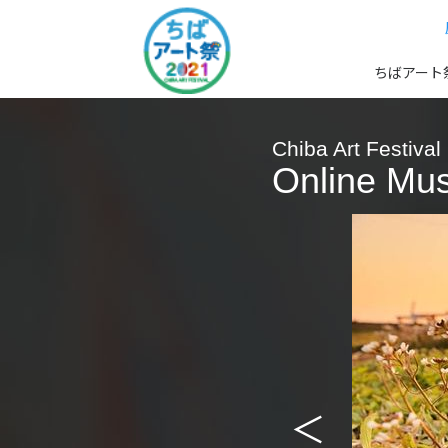
ちばアート
Chiba Art Festival
Online Mu
＜