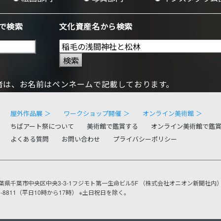
で検索
文化資産名から検索
検索
者は、お名前はペンネームで記載しております。
屋外作品展 ＞
ワークショップ開催 ＞
オンライン美術館 ＞
ちばアート祭について
美術館で鑑賞する
オンライン美術館で鑑
よくある質問
お問い合わせ
プライバシーポリシー
葉県千葉市中央区中央3-3-1フジモト第一生命ビル5F
（株式会社オニオン新聞社内
201-8811（平日10時から17時）
※土日祝日を除く。