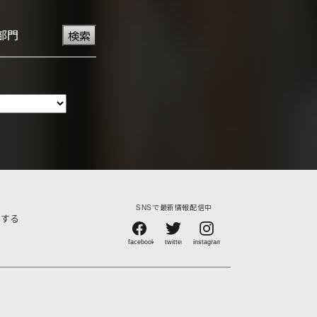
部門
検索
SNSで最新情報配信中
賞する
）