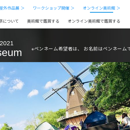
屋外作品展 ＞
ワークショップ開催 ＞
オンライン美術館 ＞
祭について
美術館で鑑賞する
オンライン美術館で鑑賞する
 2021
※ペンネーム希望者は、
お名前はペンネーム
seum