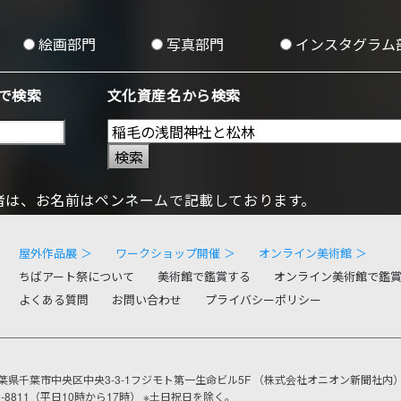
絵画部門
写真部門
インスタグラム
で検索
文化資産名から検索
検索
者は、お名前はペンネームで記載しております。
屋外作品展 ＞
ワークショップ開催 ＞
オンライン美術館 ＞
ちばアート祭について
美術館で鑑賞する
オンライン美術館で鑑
よくある質問
お問い合わせ
プライバシーポリシー
葉県千葉市中央区中央3-3-1フジモト第一生命ビル5F
（株式会社オニオン新聞社内
201-8811（平日10時から17時）
※土日祝日を除く。