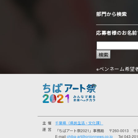
部門から検索
応募者様のお名前
検索
※ペンネーム希望
主催
千葉県（県民生活・文化課）
運営
「ちばアート祭2021」事務局
〒260-0013
千
E-mail
chiba-art@onionnews.co.jp
Tel 043-